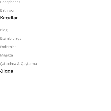
Headphones
Bathroom
Keçidlər
Blog
Bizimlə əlaqə
Endirimlər
Mağaza
Çatdırılma & Qaytarma
Əlaqə
+994 70 9118030
info@comp911.az