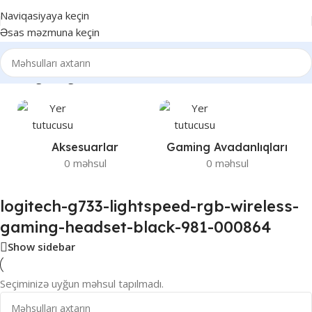
Naviqasiyaya keçin
Əsas məzmuna keçin
ireless-gaming-headset-black-981-000864” etiketli məhsullar
Aksesuarlar
Gaming Avadanlıqları
0 məhsul
0 məhsul
logitech-g733-lightspeed-rgb-wireless-
gaming-headset-black-981-000864
Show sidebar
Seçiminizə uyğun məhsul tapılmadı.