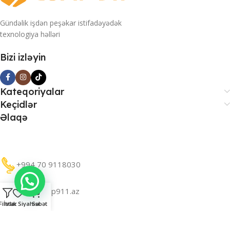
Gündəlik işdən peşəkar istifadəyədək
texnologiya həlləri
Bizi izləyin
Kateqoriyalar
Keçidlər
Əlaqə
+994 70 9118030
info@comp911.az
Filtrlər
İstək Siyahısı
Səbət
Bakı, Süleyman Rəhimov 189