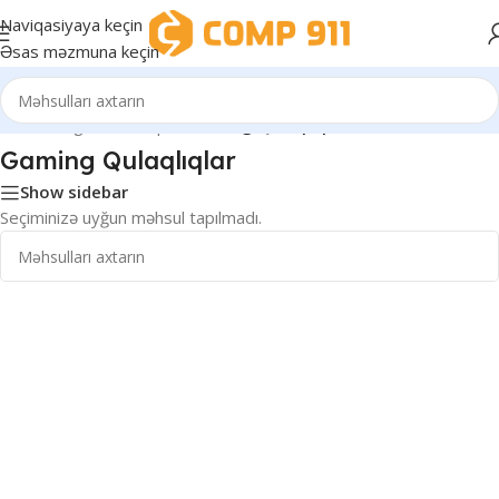
Naviqasiyaya keçin
Əsas məzmuna keçin
Ev
/
Gaming Avadanlıqları
/
Gaming Qulaqlıqlar
Gaming Qulaqlıqlar
Show sidebar
Seçiminizə uyğun məhsul tapılmadı.