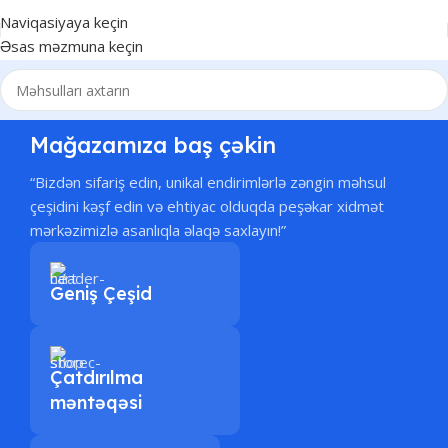
Naviqasiyaya keçin
Əsas məzmuna keçin
Mağazamıza baş çəkin
“Bizdən sifariş edin, unikal endirimlərlə zəngin məhsul
çeşidini kəşf edin və ehtiyac olduqda peşəkar xidmət
mərkəzimizlə asanlıqla əlaqə saxlayın!”
Geniş Çeşid
Çatdırılma
məntəqəsi