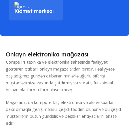
Xidmət mərkəzi
Onlayn elektronika mağazası
Comp911
texnika və elektronika sahəsində fəaliyyət
göstərən etibarlı onlayn mağazalardan biridir. Fəaliyyətə
başladığımız gündən etibarən minlərlə uğurlu sifarişi
müştərilərimizə vaxtında çatdırmış və sürətli, funksional
onlayn platforma formalaşdırmışıq.
Mağazamızda kompüterlər, elektronika və aksessuarlar
daxil olmaqla geniş məhsul çeşidi təqdim olunur və bu çeşid
müştərilərin bütün gündəlik və peşəkar ehtiyaclarını əhatə
edir.