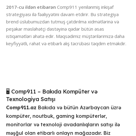
2017-cu ildən etibarən
Comp911 yenilənmiş inkişaf
strategiyası ilə fəaliyyətini davam etdirir. Bu strategiya
brend üslubumuzdan tutmuş çatdırılma xidmətlərinə və
peşəkar məsləhətçi dəstəyinə qədər bütün əsas
istiqamətləri əhatə edir. Məqsədimiz müştərilərimizə daha
keyfiyyətli, rahat və etibarlı alış təcrübəsi təqdim etməkdir.
Comp911 Mağazası
Mağazaya Bax
🖥️ Comp911 – Bakıda Kompüter və
Texnologiya Satışı
Comp911.az
Bakıda və bütün Azərbaycan üzrə
kompüter, noutbuk, gaming kompüterlər,
monitorlar və texnoloji avadanlıqların satışı ilə
məşğul olan etibarlı onlayn mağazadır. Biz