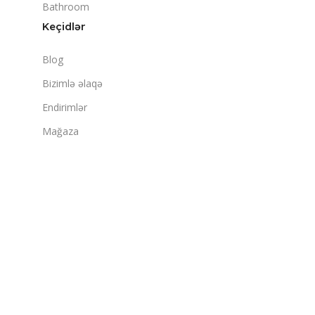
Bathroom
Keçidlər
Blog
Bizimlə əlaqə
Endirimlər
Mağaza
Çatdırılma & Qaytarma
Əlaqə
+994 70 9118030
info@comp911.az
Bakı, Süleyman Rəhimov 189