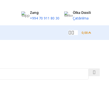
Zəng
Ölkə Daxili
+994 70 911 80 30
Çatdırılma
0,00
₼