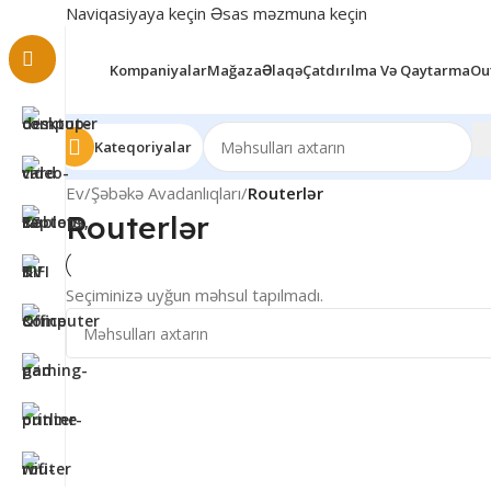
Naviqasiyaya keçin
Əsas məzmuna keçin
Kompaniyalar
Mağaza
Əlaqə
Çatdırılma Və Qaytarma
Ou
Kateqoriyalar
Ev
/
Şəbəkə Avadanlıqları
/
Routerlər
Routerlər
Seçiminizə uyğun məhsul tapılmadı.