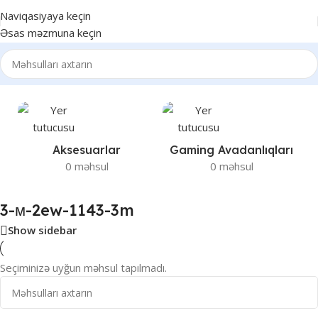
Naviqasiyaya keçin
Əsas məzmuna keçin
Ev
/
“3-м-2ew-1143-3m” etiketli məhsullar
Aksesuarlar
Gaming Avadanlıqları
0 məhsul
0 məhsul
3-м-2ew-1143-3m
Show sidebar
Seçiminizə uyğun məhsul tapılmadı.