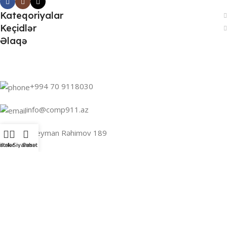
Kateqoriyalar
Keçidlər
Əlaqə
+994 70 9118030
info@comp911.az
Bakı, Süleyman Rəhimov 189
iltrlər
İstək Siyahısı
Səbət
Comp911
2026