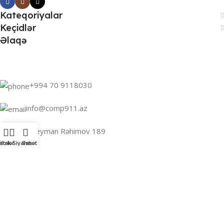
Kateqoriyalar
Keçidlər
Əlaqə
+994 70 9118030
info@comp911.az
Bakı, Süleyman Rəhimov 189
iltrlər
İstək Siyahısı
Səbət
Comp911
2026