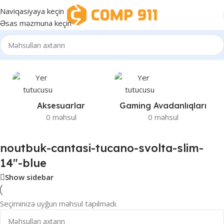
Naviqasiyaya keçin
Əsas məzmuna keçin
tbuk-cantasi-tucano-svolta-slim-14″-blue” etiketli məhsullar
Aksesuarlar
Gaming Avadanlıqları
0 məhsul
0 məhsul
noutbuk-cantasi-tucano-svolta-slim-
14″-blue
Show sidebar
Seçiminizə uyğun məhsul tapılmadı.