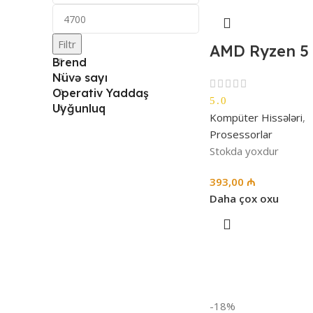
Filtr
AMD Ryzen 5
Brend
Nüvə sayı
Operativ Yaddaş
5.0
Uyğunluq
Kompüter Hissələri
,
Prosessorlar
Stokda yoxdur
393,00
₼
Daha çox oxu
-18%