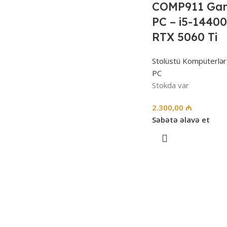
COMP911 Ga
PC – i5-14400
RTX 5060 Ti
Stolüstü Kompüterlər
PC
Stokda var
2.300,00
₼
Səbətə əlavə et