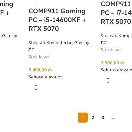
ming
COMP911
COMP911 Gaming
F +
PC – i7-1
PC – i5-14600KF +
RTX 5070 
RTX 5070
,
Gaming
Stolüstü Kompü
Stolüstü Kompüterlər
,
Gaming
PC
PC
Stokda var
Stokda var
4.300,00
₼
3.400,00
₼
Səbətə əlavə 
Səbətə əlavə et
1
2
3
→