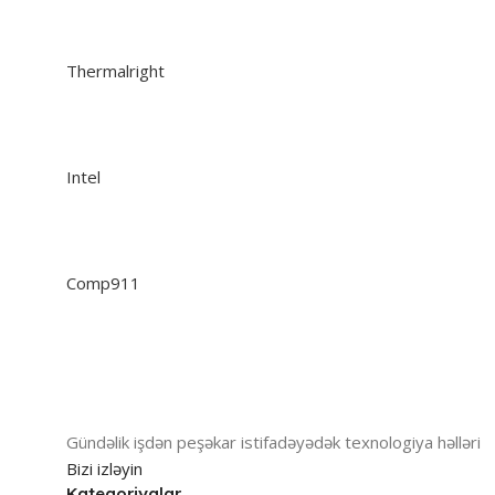
Thermalright
Intel
Comp911
Gündəlik işdən peşəkar istifadəyədək texnologiya həlləri
Bizi izləyin
Kateqoriyalar