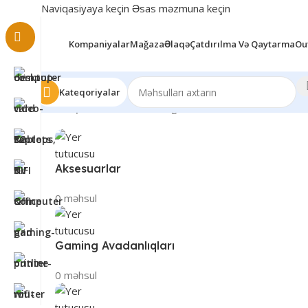
Naviqasiyaya keçin
Əsas məzmuna keçin
Kompaniyalar
Mağaza
Əlaqə
Çatdırılma Və Qaytarma
Ou
Kateqoriyalar
Ev
/
Shop
29 nəticədən 1–12 göstərilir
Aksesuarlar
0 məhsul
Gaming Avadanlıqları
0 məhsul