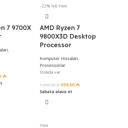
-22%
İsti
Yeni
n 7 9700X
AMD Ryzen 7
r
9800X3D Desktop
Processor
ləri
,
Kompüter Hissələri
,
Prosessorlar
Stokda var
00
₼
et
939,00
₼
1.200,00
₼
Səbətə əlavə et
Yeni