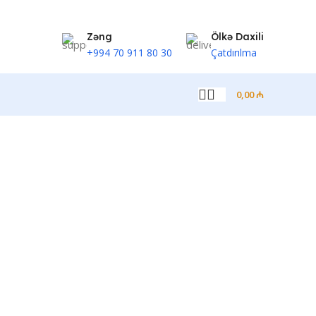
Zəng
Ölkə Daxili
+994 70 911 80 30
Çatdırılma
0,00
₼