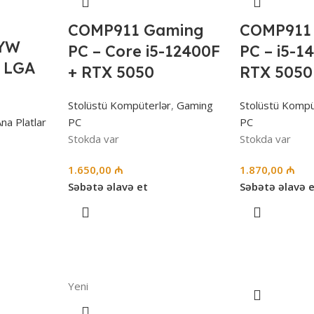
COMP911 Gaming
COMP911
AYW
PC – Core i5-12400F
PC – i5-1
l LGA
+ RTX 5050
RTX 5050
Stolüstü Kompüterlər
,
Gaming
Stolüstü Kompü
na Platlar
PC
PC
Stokda var
Stokda var
1.650,00
₼
1.870,00
₼
Səbətə əlavə et
Səbətə əlavə 
Yeni