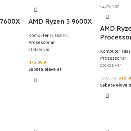
-23%
Yeni
 7600X
AMD Ryzen 5 9600X
AMD Ryze
Kompüter Hissələri
,
Processo
Prosessorlar
Stokda var
Kompüter Hissə
Prosessorlar
475,00
₼
Stokda var
Səbətə əlavə et
619,
799,00
₼
Səbətə əlavə 