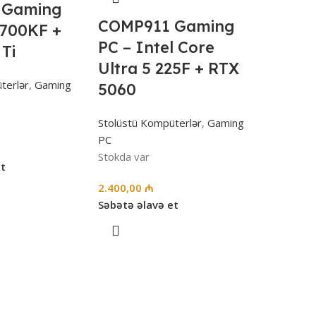
 Gaming
COMP911 Gaming
4700KF +
PC – Intel Core
Ti
Ultra 5 225F + RTX
terlər
,
Gaming
5060
Stolüstü Kompüterlər
,
Gaming
PC
Stokda var
et
2.400,00
₼
Səbətə əlavə et