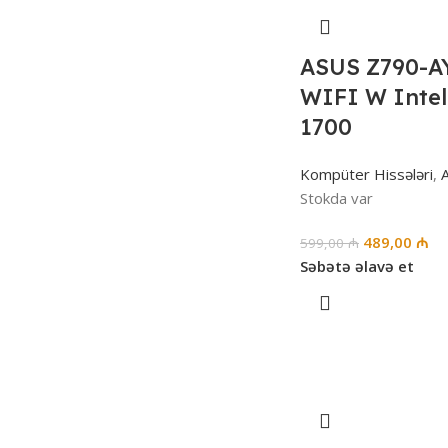
ASUS Z790-
WIFI W Inte
1700
Kompüter Hissələri
,
A
Stokda var
489,00
₼
599,00
₼
Səbətə əlavə et