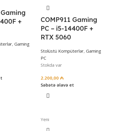
 Gaming
COMP911 Gaming
4400F +
PC – i5-14400F +
RTX 5060
terlər
,
Gaming
Stolüstü Kompüterlər
,
Gaming
PC
Stokda var
et
2.200,00
₼
Səbətə əlavə et
Yeni